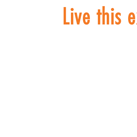
Live this 
SAUS QD. 5 BLOCK N ROOM 514 - ED