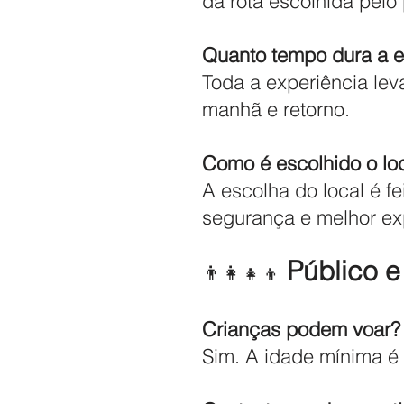
da rota escolhida pelo 
Quanto tempo dura a e
Toda a experiência lev
manhã e retorno.
Como é escolhido o lo
A escolha do local é f
segurança e melhor exp
Público e
👨‍👩‍👧‍👦
Crianças podem voar?
Sim. A idade mínima é