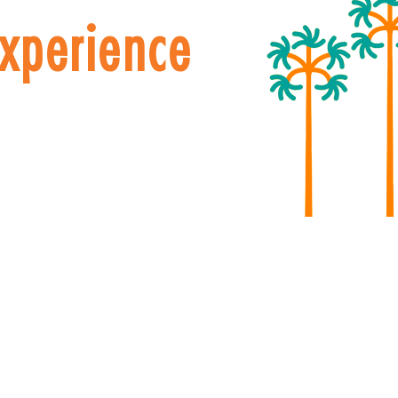
experience
. OAB | Brasília - DF, 70.070-050 |
cerradobalonismo
© 2023 by Cerradobalonismo. Proudly created by VN Studio.