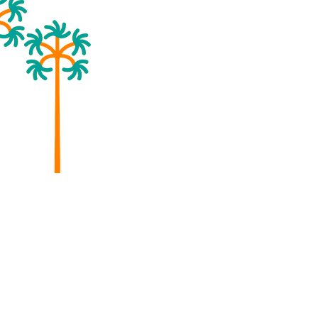
@gmail.com
| Tel: (61) 9 9873-2581