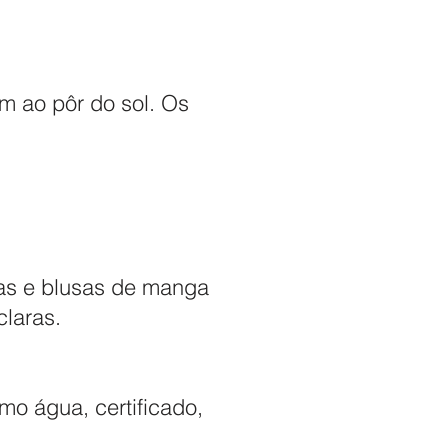
 ao pôr do sol. Os
as e blusas de manga
claras.
o água, certificado,