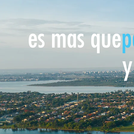
es mas que
p
y