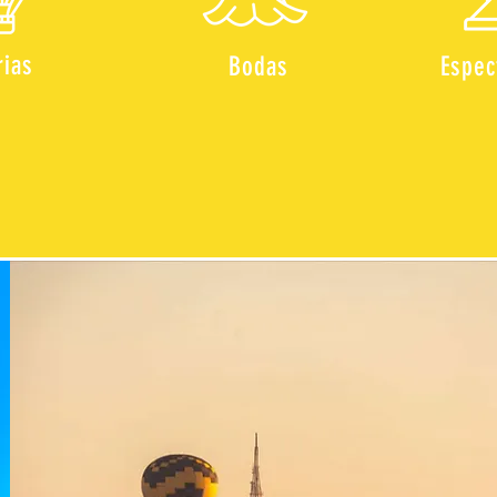
rias
Bodas
Espec