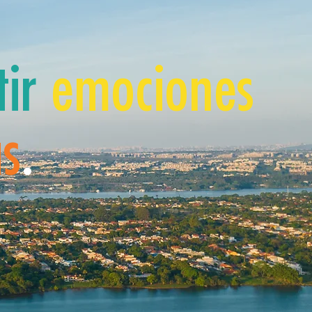
ir
emociones
as
.