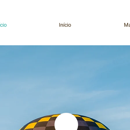
ício
Início
Ma