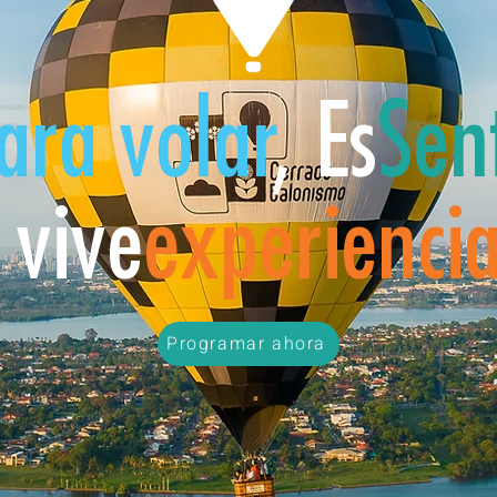
ara volar
, Es
Sent
 vive
experienci
Programar ahora